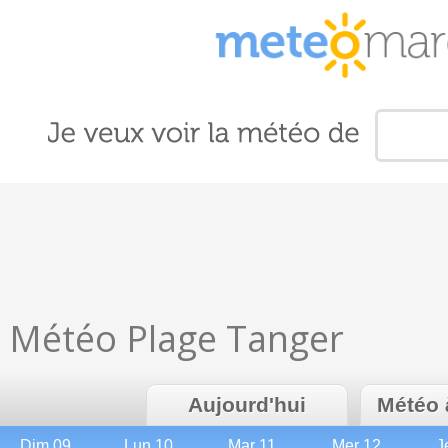
Météo Plage Tanger
Aujourd'hui
Météo 
Dim 09
Lun 10
Mar 11
Mer 12
J