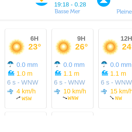
19:18 - 0.28
6H
9H
12
23°
26°
24
0.0 mm
0.0 mm
0.0 mm
1.0 m
1.1 m
1.1 m
6 s - WNW
6 s - WNW
6 s - WNW
4 km/h
10 km/h
15 km/
18H
21H
26°
24°