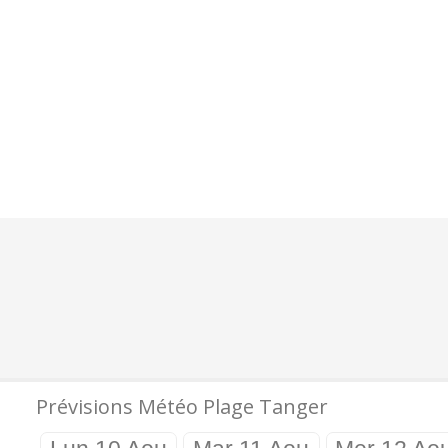
0.0 mm
0.0 mm
0.9 m
0.8 m
5 s - WNW
5 s - WNW
13 km/h
9 km/h
Prévisions Météo Plage Tanger