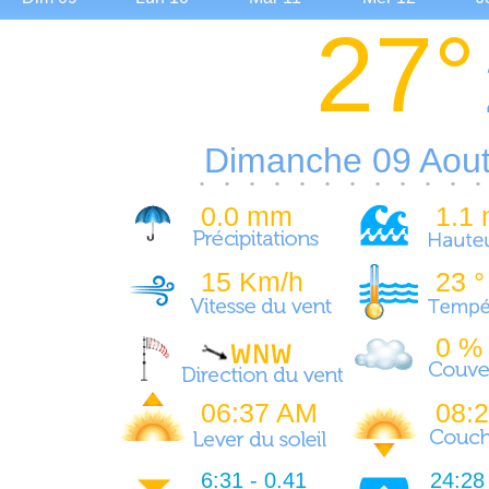
27°
Aou
Aou
Aou
Aou
A
Dimanche 09 Aou
0.0 mm
1.1
15 Km/h
23 °
0 %
06:37 AM
08:
6:31 - 0.41
24:28